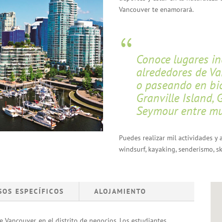
Vancouver te enamorará.
Conoce lugares in
alrededores de Va
o paseando en bic
Granville Island, 
Seymour entre m
Puedes realizar mil actividades y 
windsurf, kayaking, senderismo, s
SOS ESPECÍFICOS
ALOJAMIENTO
e Vancouver, en el distrito de negocios. Los estudiantes