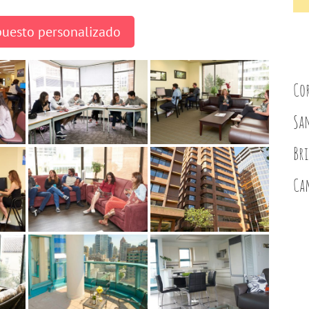
puesto personalizado
Co
Sa
Br
Ca