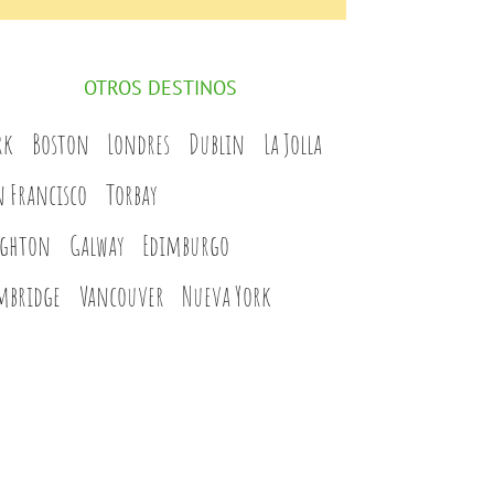
OTROS DESTINOS
rk
Boston
Londres
Dublin
La Jolla
n Francisco
Torbay
ighton
Galway
Edimburgo
mbridge
Vancouver
Nueva York